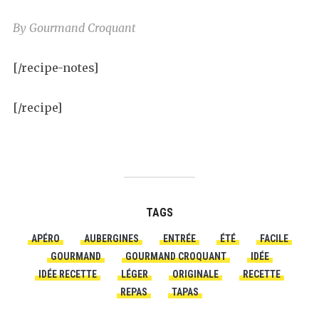
By Gourmand Croquant
[/recipe-notes]
[/recipe]
TAGS
APÉRO
AUBERGINES
ENTRÉE
ÉTÉ
FACILE
GOURMAND
GOURMAND CROQUANT
IDÉE
IDÉE RECETTE
LÉGER
ORIGINALE
RECETTE
REPAS
TAPAS